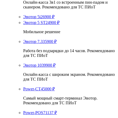
Онлайн-касса 3в1 со встроенным пин-падом и
сканером. Рекомендовано для ТС ПИоТ
Эвотор 5i
26900
₽
Эвотор 5 ST
24900
₽
Мобильное решение
Эвотор 7.3
35900
₽
Работа без подзарядки до 14 часов. Рекомендовано
для ТС ПИоТ
Эвотор 10
39900
₽
Онлайн-касса с широким экраном. Рекомендовано
для ТС ПИоТ
Power-СТ
45000
₽
Самый мощный смарт-терминал Эвотор.
Рекомендовано для ТС ПИоТ
Power-POS
71137
₽