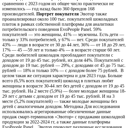
сравнению с 2023 годом их общее число практически не
изменилось ― год назад было 360 брендов 168
производителей.
Портрет покупателя
Эвотор также
проанализировал около 100 тыс. покупателей шоколадных
плиток в рамках собственной платформы для аналитики
потребительского поведения EvoPeople Panel. 59%
покупателей ― это женщины, 41% ― мужчины. Есть дети ―
только у 33% потребителей, у 67% ― нет. Среди покупателей
43% ― люди в возрасте от 30 до 44 лет, 36% ― от 18 до 29 лет,
17% ― 45 ―59 лет и только 4% ― в возрасте старше 60 лет.
Среди любителей шоколадок преобладают покупатели с
доходом от 19 до 45 тыс. рублей, их доля 44%. Покупателей с
доходом до 19 тыс. рублей ― 29%, с доходами от 45 до 75 тыс.
рублей ― 18% и только 10% ― с доходом более 75 рублей. В
целом такая же ситуация характерна и для 2023 года. Больше
всего (6,5% всех покупателей) шоколад в плитках любят
женщины в возрасте 30-44 лет без детей с доходом от 19 до 45
тыс. рублей. На 2 месте (5,9%) ― более молодые женщины 18-
29 лет с детьми с доходом от 19 до 45 тыс. рублей. И на 3
месте (5,2% покупателей) ― также молодые женщины без
детей с аналогичным доходом. Методика Для исследования
использовались агрегированные обезличенные данные
продаж смарт-терминалов «Эвотор» с продажами шоколадной
продукции за 2022-2024 гг, а также данные платформы
EvoPeople Panel. Эвотор проводит различные исследования