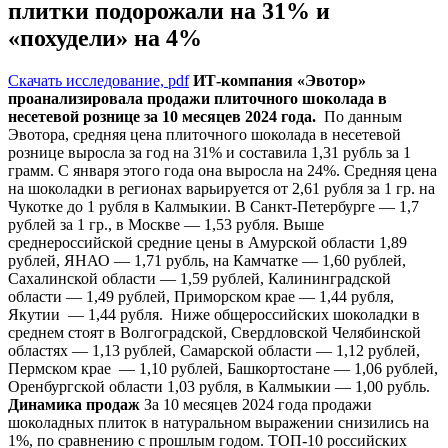
плитки подорожали на 31% и
«похудели» на 4%
Скачать исследование, pdf
ИТ-компания «Эвотор»
проанализировала продажи плиточного шоколада в
несетевой рознице за 10 месяцев 2024 года.
По данным
Эвотора, средняя цена плиточного шоколада в несетевой
рознице выросла за год на 31% и составила 1,31 рубль за 1
грамм. С января этого года она выросла на 24%. Средняя цена
на шоколадки в регионах варьируется от 2,61 рубля за 1 гр. на
Чукотке до 1 рубля в Калмыкии. В Санкт-Петербурге ― 1,7
рублей за 1 гр., в Москве ― 1,53 рубля. Выше
среднероссийской средние цены в Амурской области 1,89
рублей, ЯНАО ― 1,71 рубль, на Камчатке ― 1,60 рублей,
Сахалинской области ― 1,59 рублей, Калининградской
области ― 1,49 рублей, Приморском крае ― 1,44 рубля,
Якутии ― 1,44 рубля. Ниже общероссийских шоколадки в
среднем стоят в Волгоградской, Свердловской Челябинской
областях ― 1,13 рублей, Самарской области ― 1,12 рублей,
Пермском крае ― 1,10 рублей, Башкортостане ― 1,06 рублей,
Оренбургской области 1,03 рубля, в Калмыкии ― 1,00 рубль.
Динамика продаж
За 10 месяцев 2024 года продажи
шоколадных плиток в натуральном выражении снизились на
1%, по сравнению с прошлым годом. ТОП-10 российских