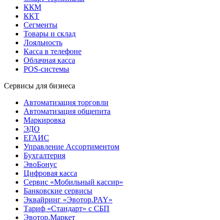
ККМ
ККТ
Сегменты
Товары и склад
Лояльность
Касса в телефоне
Облачная касса
POS-системы
Сервисы для бизнеса
Автоматизация торговли
Автоматизация общепита
Маркировка
ЭДО
ЕГАИС
Управление Ассортиментом
Бухгалтерия
ЭвоБонус
Цифровая касса
Сервис «Мобильный кассир»
Банковские сервисы
Эквайринг «Эвотор.PAY»
Тариф «Стандарт» с СБП
Эвотор.Маркет