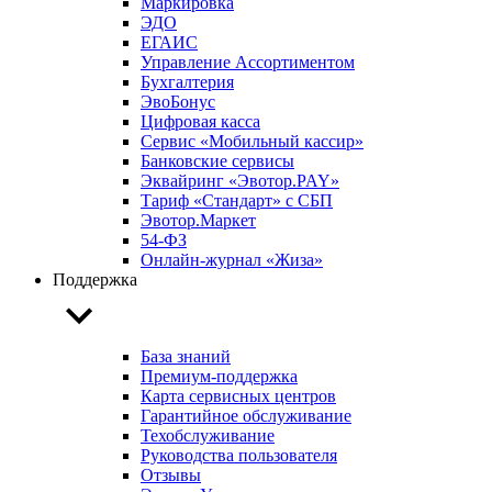
Маркировка
ЭДО
ЕГАИС
Управление Ассортиментом
Бухгалтерия
ЭвоБонус
Цифровая касса
Сервис «Мобильный кассир»
Банковские сервисы
Эквайринг «Эвотор.PAY»
Тариф «Стандарт» с СБП
Эвотор.Маркет
54-ФЗ
Онлайн-журнал «Жиза»
Поддержка
База знаний
Премиум-поддержка
Карта сервисных центров
Гарантийное обслуживание
Техобслуживание
Руководства пользователя
Отзывы