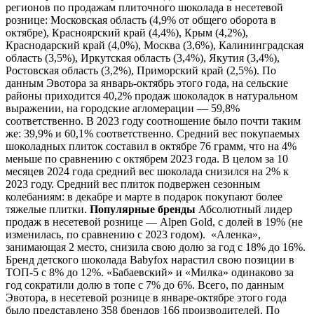
регионов по продажам плиточного шоколада в несетевой
рознице: Московская область (4,9% от общего оборота в
октябре), Красноярский край (4,4%), Крым (4,2%),
Краснодарский край (4,0%), Москва (3,6%), Калининградская
область (3,5%), Иркутская область (3,4%), Якутия (3,4%),
Ростовская область (3,2%), Приморский край (2,5%). По
данным Эвотора за январь-октябрь этого года, на сельские
районы приходится 40,2% продаж шоколадок в натуральном
выражении, на городские агломерации ― 59,8%
соответственно. В 2023 году соотношение было почти таким
же: 39,9% и 60,1% соответственно. Средний вес покупаемых
шоколадных плиток составил в октябре 76 грамм, что на 4%
меньше по сравнению с октябрем 2023 года. В целом за 10
месяцев 2024 года средний вес шоколада снизился на 2% к
2023 году. Средний вес плиток подвержен сезонным
колебаниям: в декабре и марте в подарок покупают более
тяжелые плитки.
Популярные бренды
Абсолютный лидер
продаж в несетевой рознице ― Alpen Gold, с долей в 19% (не
изменилась, по сравнению с 2023 годом). «Аленка»,
занимающая 2 место, снизила свою долю за год с 18% до 16%.
Бренд детского шоколада Babyfox нарастил свою позиции в
ТОП-5 с 8% до 12%. «Бабаевский» и «Милка» одинаково за
год сократили долю в топе с 7% до 6%. Всего, по данным
Эвотора, в несетевой рознице в январе-октябре этого года
было представлено 358 брендов 166 производителей. По