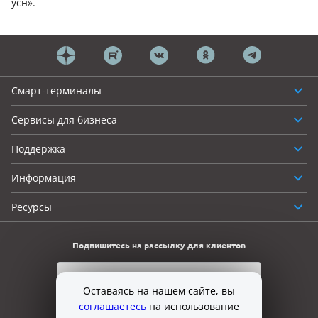
усн».
Смарт-терминалы
Сервисы для бизнеса
Поддержка
Информация
Ресурсы
Подпишитесь на рассылку для клиентов
Оставаясь на нашем сайте, вы
соглашаетесь
на использование
Нажимая на кнопку, я даю своё
согласие на
получение сообщений рекламного характера