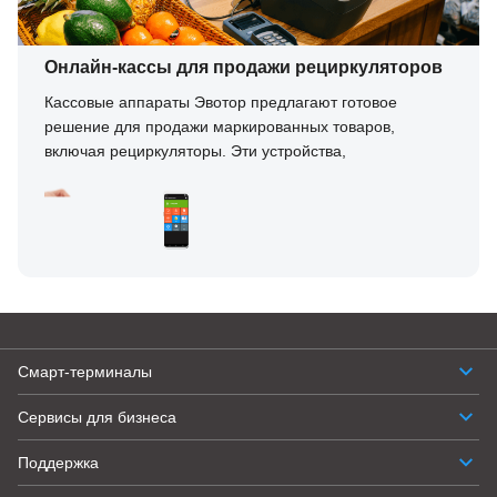
Онлайн-кассы для продажи рециркуляторов
Кассовые аппараты Эвотор предлагают готовое
решение для продажи маркированных товаров,
включая рециркуляторы. Эти устройства,
применяемые для фильтрации и очистки воздуха в
помещениях, подлежат обязательной маркировке в
соответствии с российским законодательством.
Маркировка обеспечивает контроль и учет, что
повышает прозрачность и безопасность для конечного
потребителя.
Эвотор разработал систему, которая упрощает
процесс продажи таких товаров. Кассовые аппараты
поддерживают интеграцию с государственной
Смарт-терминалы
системой маркировки, что позволяет автоматизировать
Сервисы для бизнеса
процесс ввода данных и исключает ошибки, связанные
с человеческим фактором. При сканировании товара
Поддержка
касса автоматически считывает маркировку, проверяет
ее подлинность и передает данные в государственную